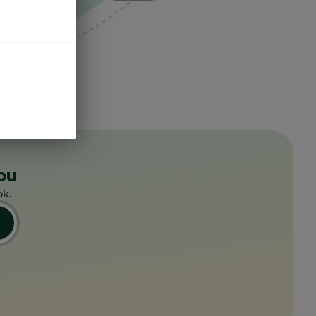
ou
ok.