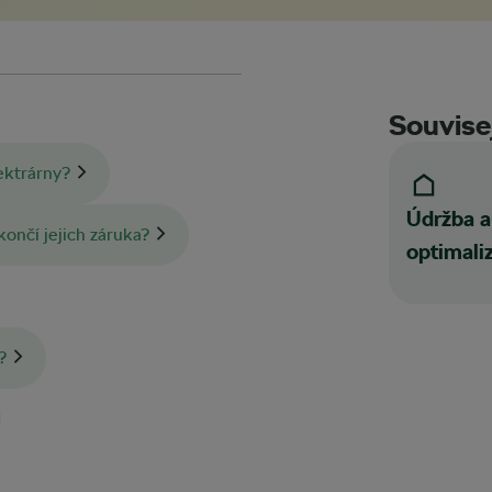
Souvisej
ektrárny?
Údržba a
končí jejich záruka?
optimali
?