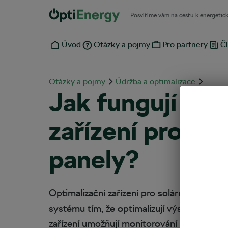
Posvítíme vám na cestu k energetic
Úvod
Otázky a pojmy
Pro partnery
Čl
Otázky a pojmy
Údržba a optimalizace
Jak fungují opt
zařízení pro sol
panely?
Optimalizační zařízení pro solární panely zaj
systému tím, že optimalizují výstup z jedno
zařízení umožňují monitorování a řízení v