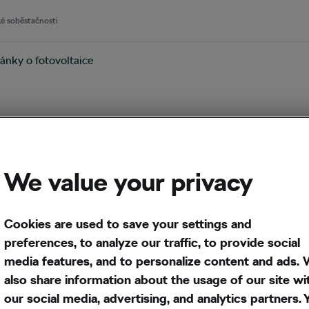
ké soběstačnosti
ánky o fotovoltaice
imalizační
ární
We value your privacy
Cookies are used to save your settings and
preferences, to analyze our traffic, to provide social
išťují lepší výkon solárního
media features, and to personalize content and ads.
also share information about the usage of our site wi
tlivých panelů. Tato
our social media, advertising, and analytics partners. 
ýkonu každého panelu