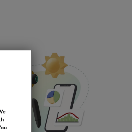
 We
th
You