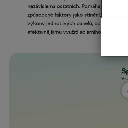
nezávisle na ostatních. Pomáhají minimaliz
způsobené faktory jako stínění, neoptimál
výkony jednotlivých panelů, což vede k v
efektivnějšímu využití solárního potenciálu
Sp
Víc