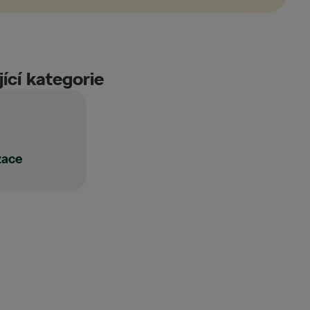
ící kategorie
zace