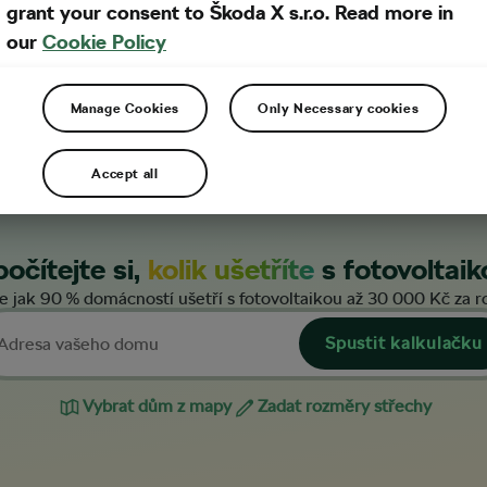
grant your consent to Škoda X s.r.o. Read more in
ovat ztráty výkonu
our
Cookie Policy
ní podmínky nebo rozdílné
yššímu výstupu energie a
Manage Cookies
Only Necessary cookies
.
Accept all
očítejte si,
kolik ušetříte
s fotovoltaik
e jak 90 % domácností ušetří s fotovoltaikou až 30 000 Kč za r
Spustit kalkulačku
Vybrat dům z mapy
Zadat rozměry střechy