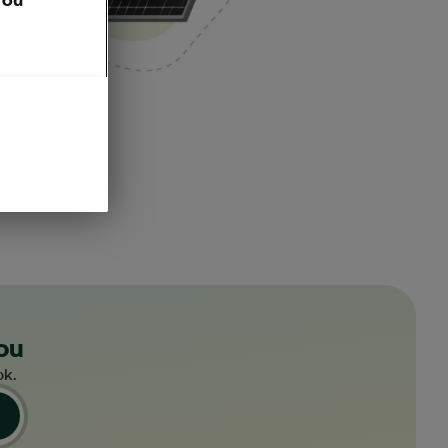
ou
ok.