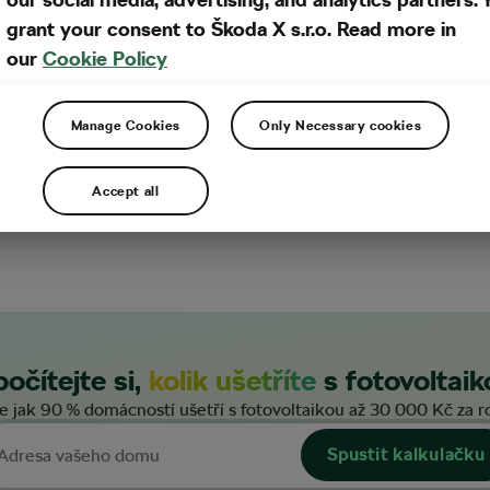
em článku
.
grant your consent to Škoda X s.r.o. Read more in
our
Cookie Policy
ními prostředky, úvěrem,
ky a finanční instituce
Manage Cookies
Only Necessary cookies
roje energie s
Accept all
očítejte si,
kolik ušetříte
s fotovoltaik
e jak 90 % domácností ušetří s fotovoltaikou až 30 000 Kč za r
Spustit kalkulačku