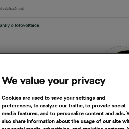
ké soběstačnosti
ánky o fotovoltaice
osti
talace
We value your privacy
h panelů?
Cookies are used to save your settings and
preferences, to analyze our traffic, to provide social
lená úsporám
pro rok 2026
media features, and to personalize content and ads.
bezúročné úvěry na pořízení
also share information about the usage of our site wi
ba bude představena v
our social media, advertising, and analytics partners. 