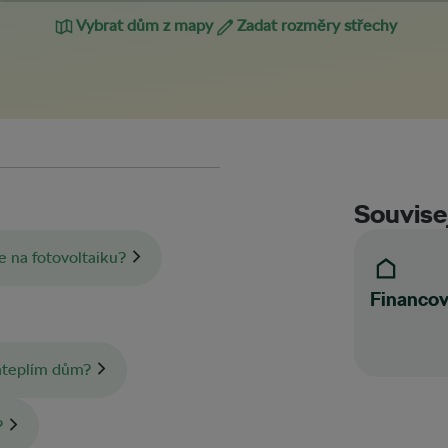
Vybrat dům z mapy
Zadat rozměry střechy
Souvisej
e na fotovoltaiku?
Financov
zateplím dům?
?