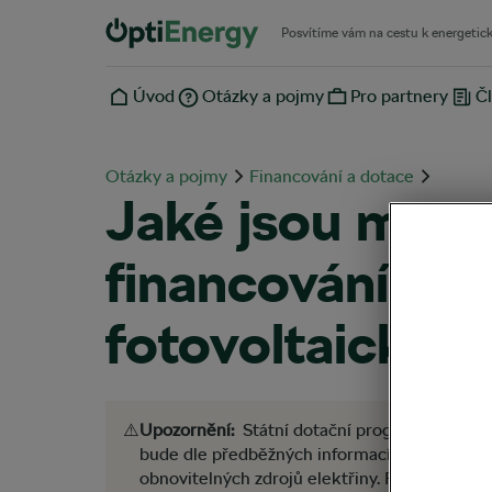
Posvítíme vám na cestu k energetic
Úvod
Otázky a pojmy
Pro partnery
Čl
Otázky a pojmy
Financování a dotace
Jaké jsou možn
financování ins
fotovoltaickýc
⚠️
Upozornění:
Státní dotační program
Nová ze
bude dle předběžných informací poskytovat 
obnovitelných zdrojů elektřiny. Finální podo