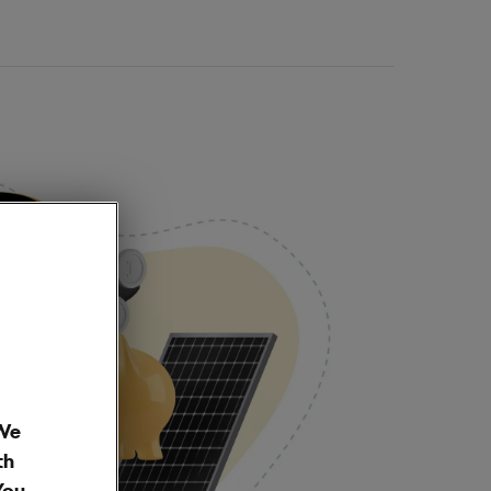
 We
th
You