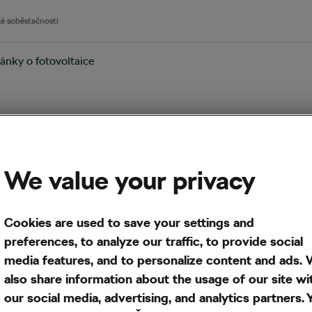
ké soběstačnosti
ánky o fotovoltaice
jaké
ky za
We value your privacy
 v
Cookies are used to save your settings and
preferences, to analyze our traffic, to provide social
media features, and to personalize content and ads.
also share information about the usage of our site wi
our social media, advertising, and analytics partners. 
gy kalkulačce vychází na