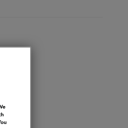
 We
th
You