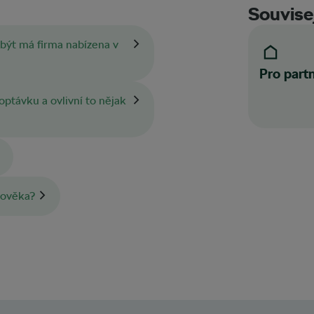
Souvisej
být má firma nabízena v
Pro part
ptávku a ovlivní to nějak
lověka?