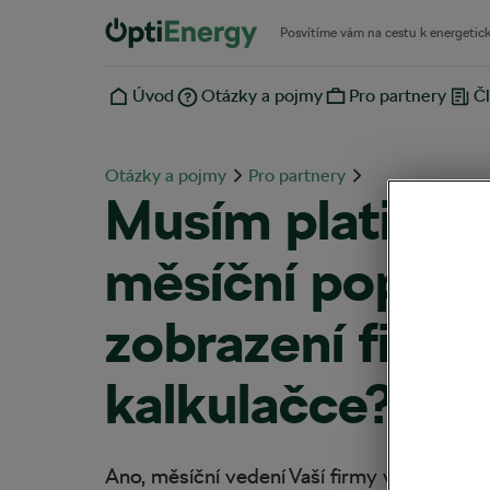
Posvítíme vám na cestu k energetic
Úvod
Otázky a pojmy
Pro partnery
Čl
Otázky a pojmy
Pro partnery
Musím platit ně
měsíční poplat
zobrazení firmy
kalkulačce?
Ano, měsíční vedení Vaší firmy v OptiEner