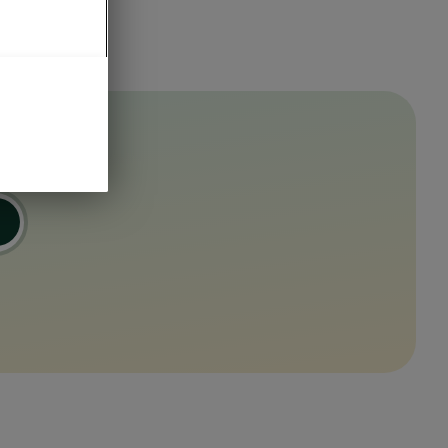
ou
ok.