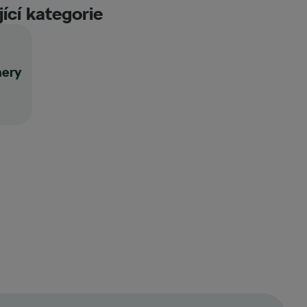
ící kategorie
nery