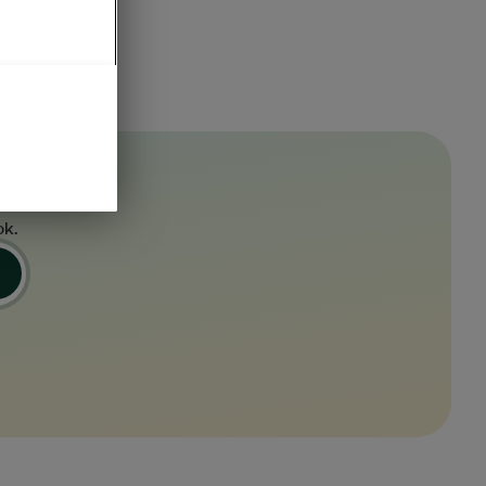
ou
ok.