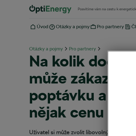
Posvítíme vám na cestu k energetic
Úvod
Otázky a pojmy
Pro partnery
Čl
Otázky a pojmy
Pro partnery
Na kolik dodav
může zákazník 
poptávku a ovli
nějak cenu pop
Uživatel si může zvolit libovolný počet fire