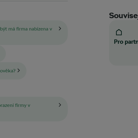
Souvisej
být má firma nabízena v
Pro part
lověka?
razení firmy v