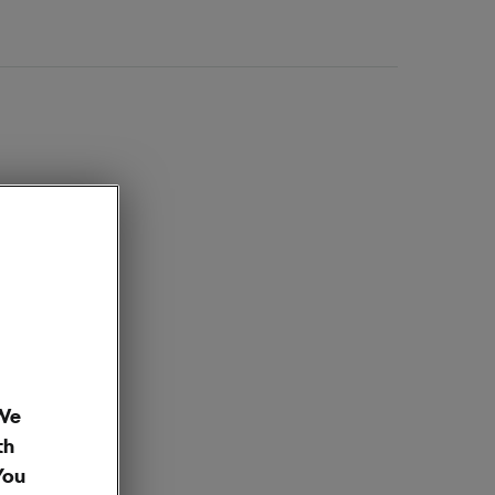
 We
th
You