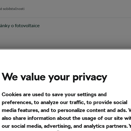
ké soběstačnosti
ánky o fotovoltaice
atelů
poslat
We value your privacy
vní to
Cookies are used to save your settings and
távky?
preferences, to analyze our traffic, to provide social
media features, and to personalize content and ads.
also share information about the usage of our site wi
our social media, advertising, and analytics partners. 
m, na které chce zaslat