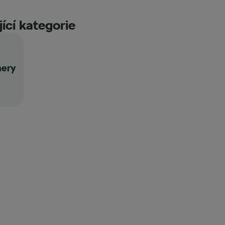
ící kategorie
nery