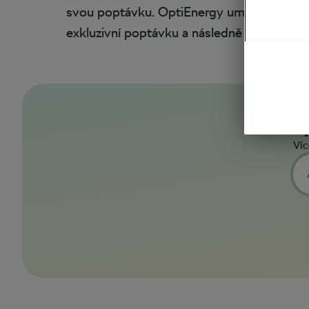
svou poptávku. OptiEnergy umí rozlišit, zd
exkluzivní poptávku a následně ji ocenit dl
Sp
Víc