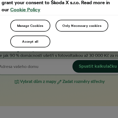
grant your consent to Škoda X s.r.o. Read more in
a se jedná o hromadnou, či
our
Cookie Policy
e platného ceníku.
Manage Cookies
Only Necessary cookies
Accept all
očítejte si,
kolik ušetříte
s fotovoltaik
e jak 90 % domácností ušetří s fotovoltaikou až 30 000 Kč za r
Spustit kalkulačku
Vybrat dům z mapy
Zadat rozměry střechy