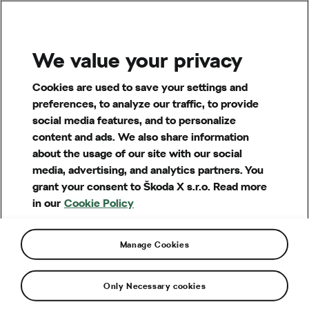
MENU
We value your privacy
Články o fotovoltaice
Fotovoltaika jako chytrá
Cookies are used to save your settings and
preferences, to analyze our traffic, to provide
investice:
social media features, and to personalize
Jak funguje výkup
content and ads. We also share information
about the usage of our site with our social
elektřiny z domácí FVE a
media, advertising, and analytics partners. You
grant your consent to Škoda X s.r.o. Read more
kolik za ni můžete získat
in our
Cookie Policy
Uvažujete o pořízení solární elektrárny na
střechu vašeho domu, ale nejste si jistí, jak celý
Manage Cookies
proces funguje? V tomto článku se dozvíte, jak
vám fotovoltaika může výrazně snížit náklady na
Only Necessary cookies
energie i kolik může ročně ušetřit právě vaše